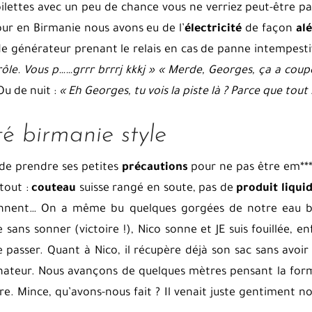
toilettes avec un peu de chance vous ne verriez peut-être pa
our en Birmanie nous avons eu de l’
électricité
de façon
al
de générateur prenant le relais en cas de panne intempesti
rôle. Vous p……grrr brrrj kkkj »
« Merde, Georges, ça a coupé 
 Ou de nuit :
« Eh Georges, tu vois la piste là ? Parce que tout 
ité
birmanie style
 de prendre ses petites
précautions
pour ne pas être em***
 tout :
couteau
suisse rangé en soute, pas de
produit liqui
sonnent… On a même bu quelques gorgées de notre eau b
 sans sonner (victoire !), Nico sonne et JE suis fouillée,
e passer. Quant à Nico, il récupère déjà son sac sans avoi
dinateur. Nous avançons de quelques mètres pensant la form
e. Mince, qu’avons-nous fait ? Il venait juste gentiment n