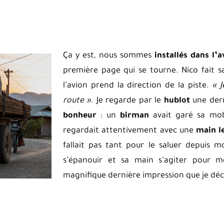
Ça y est, nous sommes
installés dans l’a
première page qui se tourne. Nico fait sa
l’avion prend la direction de la piste.
« J
route »
. Je regarde par le
hublot
une derni
bonheur
: un
birman
avait garé sa moby
regardait attentivement avec une
main l
fallait pas tant pour le saluer depuis mo
s’épanouir et sa main s’agiter pour 
magnifique dernière impression que je déc