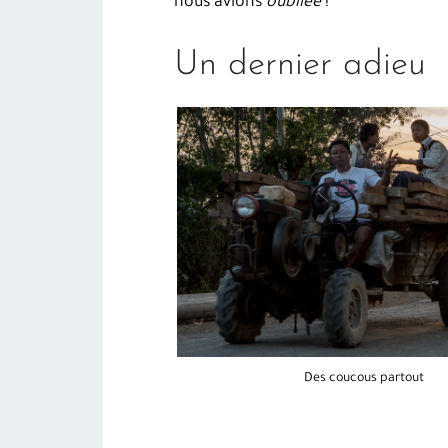
nous avions
oubliée
!
Un dernier adieu
Des coucous partout