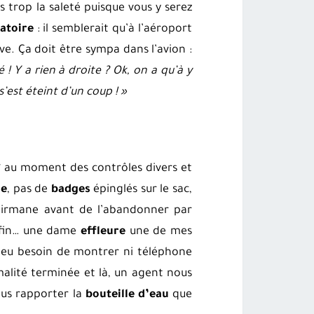
s trop la saleté puisque vous y serez
éatoire
: il semblerait qu’à l’aéroport
ve. Ça doit être sympa dans l’avion :
! Y a rien à droite ? Ok, on a qu’à y
s’est éteint d’un coup ! »
 au moment des contrôles divers et
de
, pas de
badges
épinglés sur le sac,
irmane avant de l’abandonner par
 enfin… une dame
effleure
une de mes
r eu besoin de montrer ni téléphone
alité terminée et là, un agent nous
ous rapporter la
bouteille d’eau
que