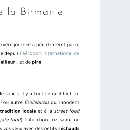
e la Birmanie
rnière journée a peu d’intérêt parce
nne depuis
l’aéroport international de
eilleur
… et de
pire
!
 soucis, il y a tout ce qu’il faut ici.
i
ou autre
Etoilebucks
qui inondent
tradition locale
et à la
street food
gate-food
) ! Au choix, riz sauté ou
 vos yeux avec des petits
réchauds