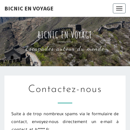
Skip
BICNIC EN VOYAGE
Togg
to
navig
content
BICNIC EN VOYAGE
Escapades autour du monde
CONTACTEZ-
Contactez-nous
NOUS
Suite à de trop nombreux spams via le formulaire de
contact, envoyez-nous directement un e-mail à