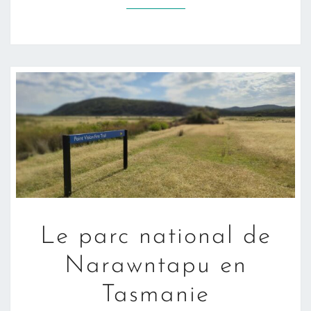
LE
Le parc national de
PARC
NATIONAL
Narawntapu en
DE
Tasmanie
NARAWNTAPU