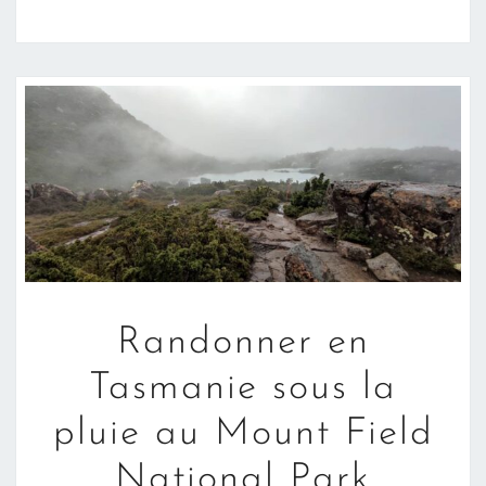
RANDONNER
Randonner en
EN
TASMANIE
Tasmanie sous la
SOUS
pluie au Mount Field
LA
PLUIE
National Park