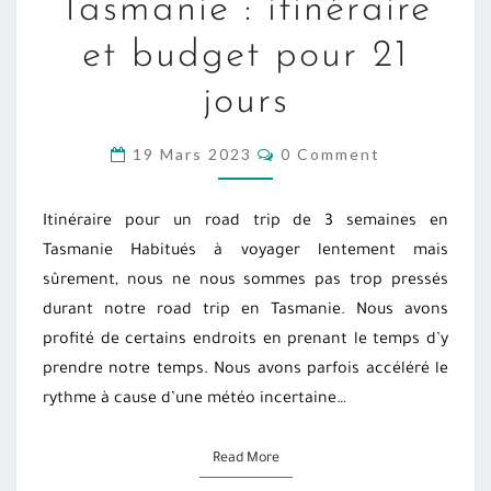
Tasmanie : itinéraire
TASMANIE
et budget pour 21
:
ITINÉRAIRE
jours
ET
BUDGET
COMMENTS
19 Mars 2023
0 Comment
POUR
21
Itinéraire pour un road trip de 3 semaines en
JOURS
Tasmanie Habitués à voyager lentement mais
sûrement, nous ne nous sommes pas trop pressés
durant notre road trip en Tasmanie. Nous avons
profité de certains endroits en prenant le temps d’y
prendre notre temps. Nous avons parfois accéléré le
rythme à cause d’une météo incertaine…
Read More
Read More