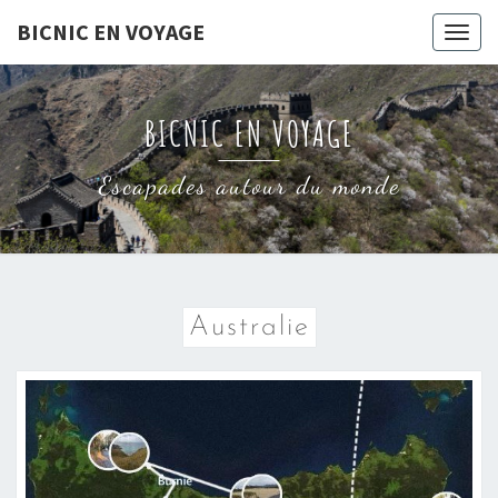
Skip
BICNIC EN VOYAGE
Togg
to
navig
content
BICNIC EN VOYAGE
Escapades autour du monde
Australie