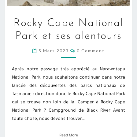
ROCKY
Rocky Cape National
CAPE
NATIONAL
Park et ses alentours
PARK
ET
COMMENTS
5 Mars 2023
0 Comment
SES
ALENTOURS
Après notre passage très apprécié au Narawntapu
National Park, nous souhaitons continuer dans notre
lancée des découvertes des parcs nationaux de
Tasmanie : direction donc le Rocky Cape National Park
qui se trouve non loin de là. Camper à Rocky Cape
National Park ? Campground de Black River Avant
toute chose, nous devons trouver…
Read More
Read More