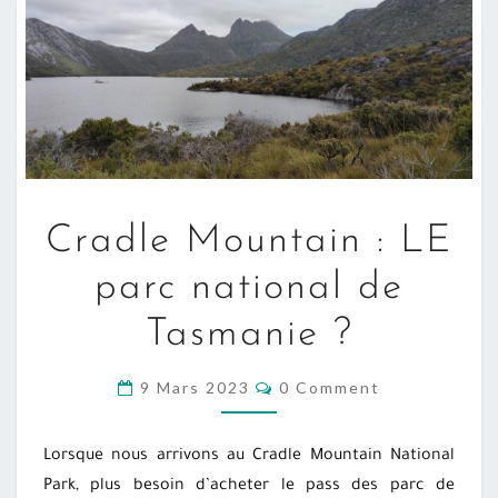
CRADLE
Cradle Mountain : LE
MOUNTAIN
:
parc national de
LE
Tasmanie ?
PARC
NATIONAL
COMMENTS
9 Mars 2023
0 Comment
DE
TASMANIE
?
Lorsque nous arrivons au Cradle Mountain National
Park, plus besoin d’acheter le pass des parc de