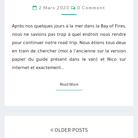
EN
COMMENTS
2 Mars 2023
0 Comment
TASMANIE
Après nos quelques jours à la mer dans la Bay of Fires,
nous ne savions pas trop à quel endroit nous rendre
pour continuer notre road trip. Nous étions tous deux
en train de chercher (moi à l’ancienne sur la version
papier du guide présent dans le van) et Nico sur
internet et exactement…
Read More
Read More
Posts
OLDER POSTS
navigation