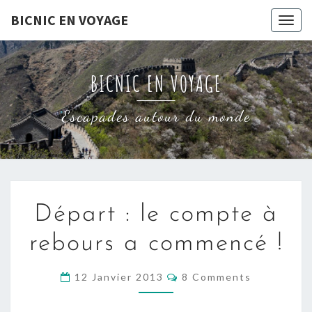
Skip
BICNIC EN VOYAGE
Togg
to
navig
content
BICNIC EN VOYAGE
Escapades autour du monde
DÉPART
Départ : le compte à
:
LE
rebours a commencé !
COMPTE
À
COMMENTS
12 Janvier 2013
8 Comments
REBOURS
A