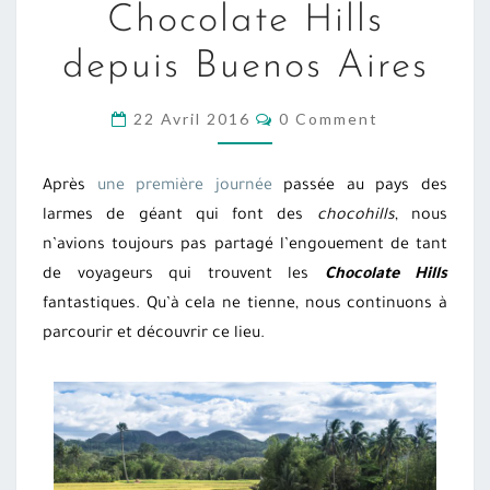
Chocolate Hills
HILLS
DEPUIS
depuis Buenos Aires
BUENOS
AIRES
COMMENTS
22 Avril 2016
0 Comment
Après
une première journée
passée au pays des
larmes de géant qui font des
chocohills
, nous
n’avions toujours pas partagé l’engouement de tant
de voyageurs qui trouvent les
Chocolate Hills
fantastiques. Qu’à cela ne tienne, nous continuons à
parcourir et découvrir ce lieu.