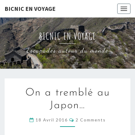
Skip
BICNIC EN VOYAGE
Togg
to
navig
content
BICNIC EN VOYAGE
Escapades autour du monde
ON
On a tremblé au
A
TREMBLÉ
Japon…
AU
JAPON…
COMMENTS
18 Avril 2016
2 Comments