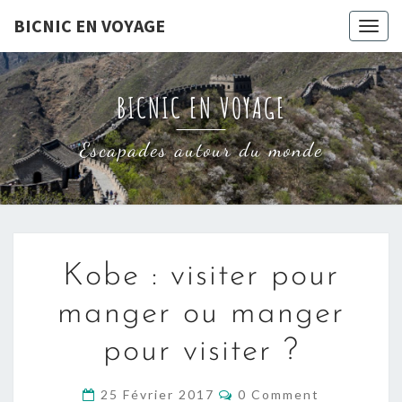
Skip
BICNIC EN VOYAGE
Togg
to
navig
content
BICNIC EN VOYAGE
Escapades autour du monde
KOBE
Kobe : visiter pour
:
VISITER
manger ou manger
POUR
pour visiter ?
MANGER
OU
COMMENTS
25 Février 2017
0 Comment
MANGER