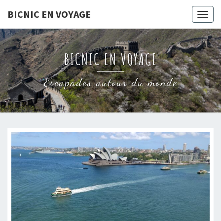
Skip
BICNIC EN VOYAGE
Togg
to
navig
content
BICNIC EN VOYAGE
Escapades autour du monde