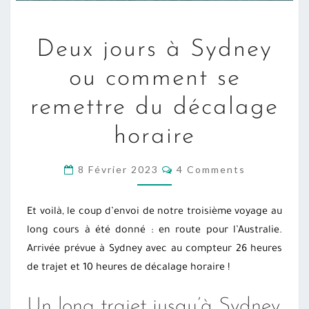
DEUX
Deux jours à Sydney
JOURS
À
ou comment se
SYDNEY
remettre du décalage
OU
COMMENT
horaire
SE
REMETTRE
COMMENTS
8 Février 2023
4 Comments
DU
DÉCALAGE
Et voilà, le coup d’envoi de notre troisième voyage au
HORAIRE
long cours à été donné : en route pour l’Australie.
Arrivée prévue à Sydney avec au compteur 26 heures
de trajet et 10 heures de décalage horaire !
Un long trajet jusqu’à Sydney