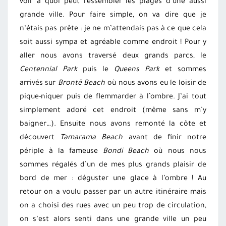
voir à quoi peut ressembler les plages d’une aussi
grande ville. Pour faire simple, on va dire que je
n’étais pas prête : je ne m’attendais pas à ce que cela
soit aussi sympa et agréable comme endroit ! Pour y
aller nous avons traversé deux grands parcs, le
Centennial Park
puis le
Queens
Park
et sommes
arrivés sur
Brontë
Beach
où nous avons eu le loisir de
pique-niquer puis de flemmarder à l’ombre. J’ai tout
simplement adoré cet endroit (même sans m’y
baigner…). Ensuite nous avons remonté la côte et
découvert
Tamarama
Beach
avant de finir notre
périple à la fameuse
Bondi
Beach
où nous nous
sommes régalés d’un de mes plus grands plaisir de
bord de mer : déguster une glace à l’ombre ! Au
retour on a voulu passer par un autre itinéraire mais
on a choisi des rues avec un peu trop de circulation,
on s’est alors senti dans une grande ville un peu