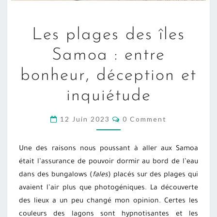
LES
Les plages des îles
PLAGES
DES
Samoa : entre
ÎLES
bonheur, déception et
SAMOA
:
inquiétude
ENTRE
BONHEUR,
COMMENTS
12 Juin 2023
0 Comment
DÉCEPTION
ET
Une des raisons nous poussant à aller aux Samoa
INQUIÉTUDE
était l’assurance de pouvoir dormir au bord de l’eau
dans des bungalows (
fales
) placés sur des plages qui
avaient l’air plus que photogéniques. La découverte
des lieux a un peu changé mon opinion. Certes les
couleurs des lagons sont hypnotisantes et les