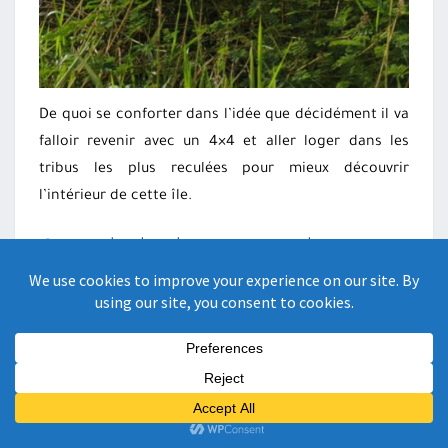
De quoi se conforter dans l’idée que décidément il va
falloir revenir avec un 4×4 et aller loger dans les
tribus les plus reculées pour mieux découvrir
l’intérieur de cette île.
Survol du lagon et du coeur
de Voh : aimer le bleu et la
Terre – 1 jour
Cette fois, la météo est de notre côté et nous allons
pouvoir découvrir depuis le ciel la mangrove la plus
célèbre au monde. Le coeur de Voh a été plus que
popularisé par Yann Arthus-Bertrand puisque c’est ce