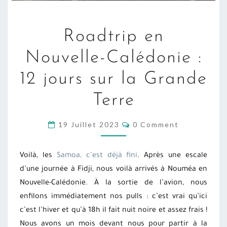
ROADTRIP
Roadtrip en
EN
NOUVELLE-
Nouvelle-Calédonie :
CALÉDONIE
12 jours sur la Grande
:
12
Terre
JOURS
SUR
COMMENTS
19 Juillet 2023
0 Comment
LA
GRANDE
Voilà, les
Samoa, c’est déjà fini
. Après une escale
TERRE
d’une journée à Fidji, nous voilà arrivés à Nouméa en
Nouvelle-Calédonie. À la sortie de l’avion, nous
enfilons immédiatement nos pulls : c’est vrai qu’ici
c’est l’hiver et qu’à 18h il fait nuit noire et assez frais !
Nous avons un mois devant nous pour partir à la