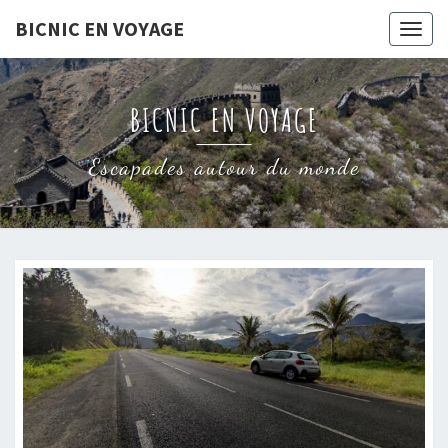
Skip
BICNIC EN VOYAGE
Togg
to
navig
content
BICNIC EN VOYAGE
Escapades autour du monde