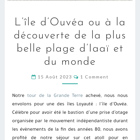
L’ÎLE
L’île d’Ouvéa ou à la
D’OUVÉA
OU
découverte de la plus
À
belle plage d’Iaaï et
LA
DÉCOUVERTE
du monde
DE
LA
COMMENTS
15 Août 2023
1 Comment
PLUS
BELLE
Notre
tour de la Grande Terre
achevé, nous nous
PLAGE
envolons pour une des îles Loyauté : l’île d’Ouvéa.
D’IAAÏ
Célèbre pour avoir été le bastion d’une prise d’otage
ET
organisée par le mouvement indépendantiste durant
DU
les évènements de la fin des années 80, nous avons
MONDE
profité de notre séjour sur cet atoll pour en