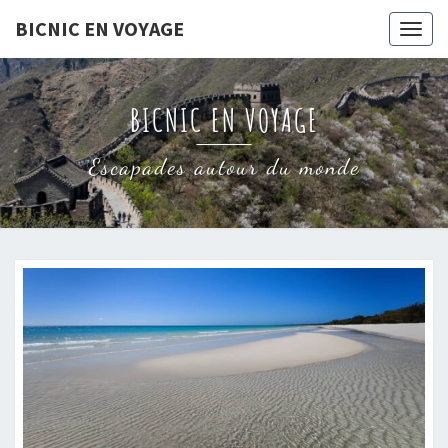
Skip
BICNIC EN VOYAGE
Togg
to
navig
content
BICNIC EN VOYAGE
Escapades autour du monde