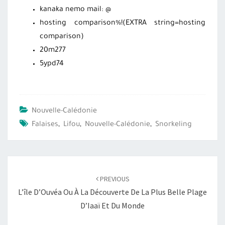
kanaka nemo mail: @
hosting comparison%!(EXTRA string=hosting
comparison)
20m277
5ypd74
Nouvelle-Calédonie
Falaises
,
Lifou
,
Nouvelle-Calédonie
,
Snorkeling
Post
PREVIOUS
navigation
L’île D’Ouvéa Ou À La Découverte De La Plus Belle Plage
D’Iaaï Et Du Monde