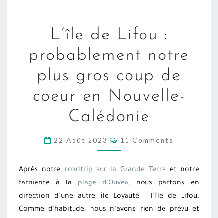
L’ÎLE
L’île de Lifou :
DE
LIFOU
probablement notre
:
plus gros coup de
PROBABLEMENT
NOTRE
coeur en Nouvelle-
PLUS
Calédonie
GROS
COUP
COMMENTS
22 Août 2023
DE
11 Comments
COEUR
EN
Après notre
roadtrip sur la Grande Terre
et notre
NOUVELLE-
farniente à la
plage d’Ouvéa
, nous partons en
CALÉDONIE
direction d’une autre île Loyauté : l’île de Lifou.
Comme d’habitude, nous n’avons rien de prévu et