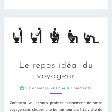
LE
Le repas idéal du
REPAS
IDÉAL
voyageur
DU
VOYAGEUR
COMMENTS
5 Décembre 2012
4 Comments
Comment voulez-vous profiter pleinement de votre
voyage sans choper une bonne tourista ? La visite de