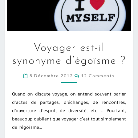
VOYAGER
Voyager est-il
EST-
IL
synonyme d’égoïsme ?
SYNONYME
D’ÉGOÏSME
COMMENTS
8 Décembre 2012
12 Comments
?
Quand on discute voyage, on entend souvent parler
d’actes de partages, d’échanges, de rencontres,
d’ouverture d’esprit, de diversité, etc … Pourtant,
beaucoup oublient que voyager c’est tout simplement
de l’égoïsme…