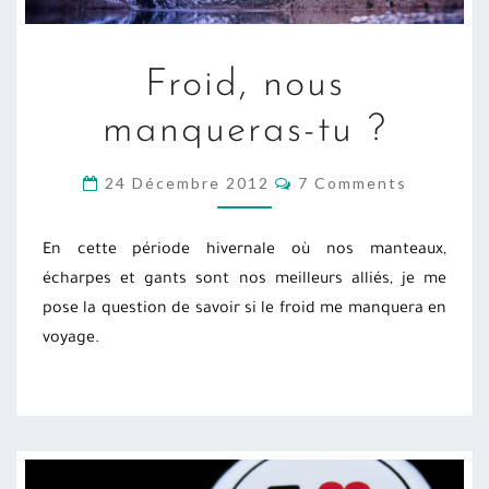
FROID,
Froid, nous
NOUS
MANQUERAS-
manqueras-tu ?
TU
?
COMMENTS
24 Décembre 2012
7 Comments
En cette période hivernale où nos manteaux,
écharpes et gants sont nos meilleurs alliés, je me
pose la question de savoir si le froid me manquera en
voyage.