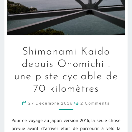
SHIMANAMI
Shimanami Kaido
KAIDO
DEPUIS
depuis Onomichi :
ONOMICHI
une piste cyclable de
:
UNE
70 kilomètres
PISTE
CYCLABLE
COMMENTS
27 Décembre 2016
2 Comments
DE
70
Pour ce voyage au Japon version 2016, la seule chose
KILOMÈTRES
prévue avant d’arriver était de parcourir à vélo la