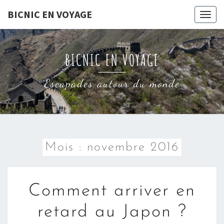
Skip
BICNIC EN VOYAGE
Togg
to
navig
content
BICNIC EN VOYAGE
Escapades autour du monde
Mois :
novembre 2016
COMMENT
Comment arriver en
ARRIVER
EN
retard au Japon ?
RETARD