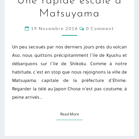
Une rapide escale à
RAPIDE
ESCALE
Matsuyama
À
MATSUYAMA
COMMENTS
19 Novembre 2016
0 Comment
Un peu secoués par nos derniers jours près du volcan
Aso, nous quittons précipitamment l’île de Kyushu et
débarquons sur l’île de Shikoku. Comme à notre
habitude, c’est en stop que nous rejoignons la ville de
Matsuyama, capitale de la préfecture d’Ehime.
Regarder la télé au Japon Chose n’est pas coutume, à
peine arrivés…
Read More
Read More