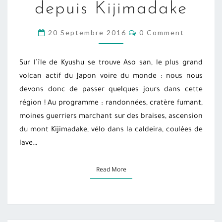
depuis Kijimadake
ASO
:
COMMENTS
20 Septembre 2016
0 Comment
DÉCOUVERTE
DEPUIS
KIJIMADAKE
Sur l’île de Kyushu se trouve Aso san, le plus grand
volcan actif du Japon voire du monde : nous nous
devons donc de passer quelques jours dans cette
région ! Au programme : randonnées, cratère fumant,
moines guerriers marchant sur des braises, ascension
du mont Kijimadake, vélo dans la caldeira, coulées de
lave…
Read More
Read More