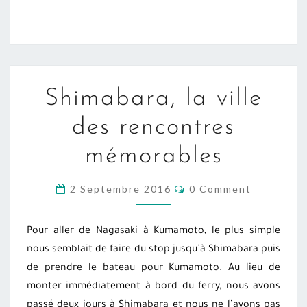
SHIMABARA,
Shimabara, la ville
LA
VILLE
des rencontres
DES
mémorables
RENCONTRES
MÉMORABLES
COMMENTS
2 Septembre 2016
0 Comment
Pour aller de Nagasaki à Kumamoto, le plus simple
nous semblait de faire du stop jusqu’à Shimabara puis
de prendre le bateau pour Kumamoto. Au lieu de
monter immédiatement à bord du ferry, nous avons
passé deux jours à Shimabara et nous ne l’avons pas