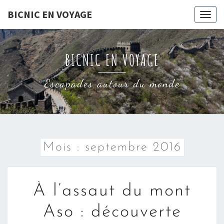
Skip
BICNIC EN VOYAGE
Togg
to
navig
content
BICNIC EN VOYAGE
Escapades autour du monde
Mois :
septembre 2016
À
À l’assaut du mont
L’ASSAUT
DU
Aso : découverte
MONT