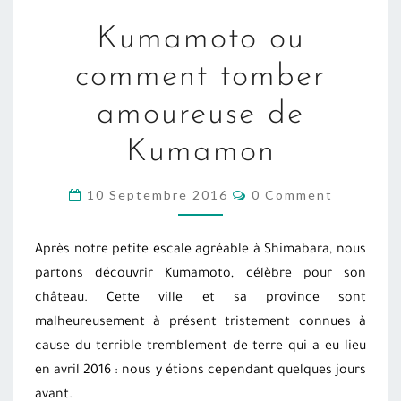
KUMAMOTO
Kumamoto ou
OU
COMMENT
comment tomber
TOMBER
amoureuse de
AMOUREUSE
DE
Kumamon
KUMAMON
COMMENTS
10 Septembre 2016
0 Comment
Après notre petite escale agréable à Shimabara, nous
partons découvrir Kumamoto, célèbre pour son
château. Cette ville et sa province sont
malheureusement à présent tristement connues à
cause du terrible tremblement de terre qui a eu lieu
en avril 2016 : nous y étions cependant quelques jours
avant.