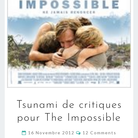
TSUNAMI
Tsunami de critiques
DE
CRITIQUES
pour The Impossible
POUR
THE
COMMENTS
16 Novembre 2012
12 Comments
IMPOSSIBLE