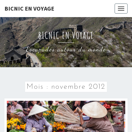
Skip
BICNIC EN VOYAGE
Togg
to
navig
content
BICNIC EN VOYAGE
Escapades autour du monde
Mois :
novembre 2012