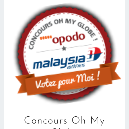
CONCOURS
Concours Oh My
OH
MY