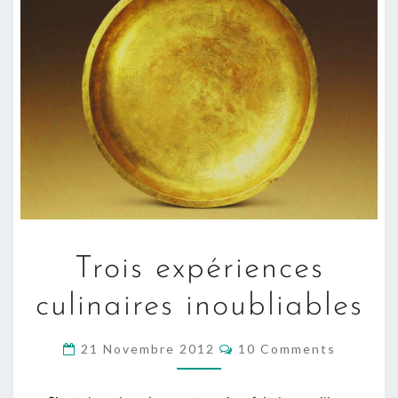
TROIS
Trois expériences
EXPÉRIENCES
CULINAIRES
culinaires inoubliables
INOUBLIABLES
COMMENTS
21 Novembre 2012
10 Comments