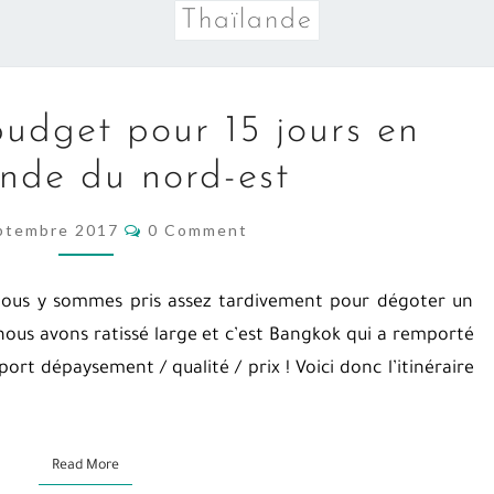
Thaïlande
ITINÉRAIRE
 budget pour 15 jours en
ET
nde du nord-est
BUDGET
POUR
COMMENTS
ptembre 2017
0 Comment
15
JOURS
EN
 nous y sommes pris assez tardivement pour dégoter un
THAÏLANDE
 nous avons ratissé large et c’est Bangkok qui a remporté
DU
ort dépaysement / qualité / prix ! Voici donc l’itinéraire
NORD-
EST
Read More
Read More