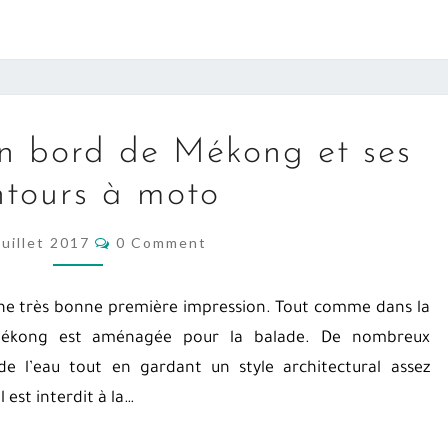
CHIANG
n bord de Mékong et ses
KHAN
ntours à moto
EN
BORD
COMMENTS
Juillet 2017
0 Comment
DE
MÉKONG
ET
une très bonne première impression. Tout comme dans la
SES
 Mékong est aménagée pour la balade. De nombreux
ALENTOURS
e l’eau tout en gardant un style architectural assez
À
l est interdit à la…
MOTO